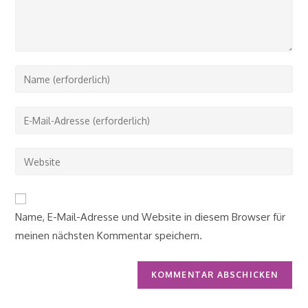
Gib
deinen
Namen
Gib
oder
deine
Benutzernamen
E-
Gib
zum
Mail-
deine
Kommentieren
Adresse
Website-
ein
zum
URL
Name, E-Mail-Adresse und Website in diesem Browser für
Kommentieren
ein
ein
meinen nächsten Kommentar speichern.
(optional)