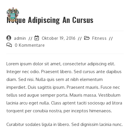
Zum
Inhalt
MENÜ
Neque Adipiscing An Cursus
springen
Beitrags-
Beitrag
Beitrags-
admin
Oktober 19, 2016
Fitness
Autor:
zuletzt
Kategorie:
Beitrags-
0 Kommentare
geändert
Kommentare:
am:
Lorem ipsum dolor sit amet, consectetur adipiscing elit.
Integer nec odio. Praesent libero. Sed cursus ante dapibus
diam. Sed nisi. Nulla quis sem at nibh elementum
imperdiet. Duis sagittis ipsum. Praesent mauris. Fusce nec
tellus sed augue semper porta. Mauris massa. Vestibulum
lacinia arcu eget nulla. Class aptent taciti sociosqu ad litora
torquent per conubia nostra, per inceptos himenaeos.
Curabitur sodales ligula in libero. Sed dignissim lacinia nunc.